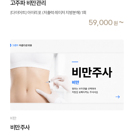
고주파 비만관리
[다이어트] 아이리포 (저출력 레이저 지방분해) 1회
59,000
~
원
비만
비만주사