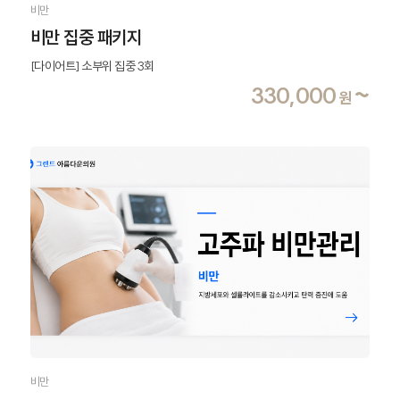
비만
비만 집중 패키지
[다이어트] 소부위 집중 3회
330,000
~
원
비만