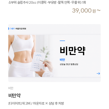
소부위 슬림주사 20cc (이중턱·부유방·팔뚝 안쪽·무릎 위) 1회
39,000
~
원
비만
비만약
[다이어트] 위고비 / 마운자로 ※ 상담 후 처방