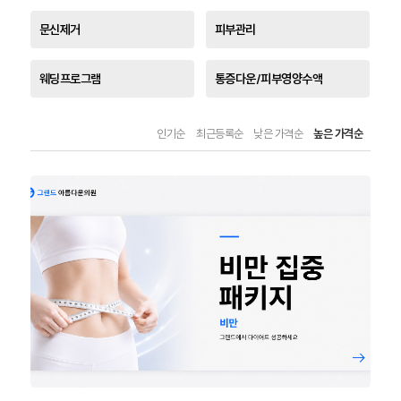
문신제거
피부관리
웨딩프로그램
통증다운/피부영양수액
인기순
최근등록순
낮은 가격순
높은 가격순