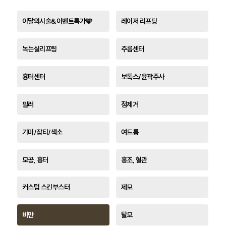
이달의시술&이벤트특가🩵
레이저 리프팅
녹는실리프팅
주름센터
흉터센터
보톡스/윤곽주사
필러
점제거
기미/잡티/색소
여드름
모공, 흉터
홍조, 혈관
커스텀 스킨부스터
제모
비만
탈모