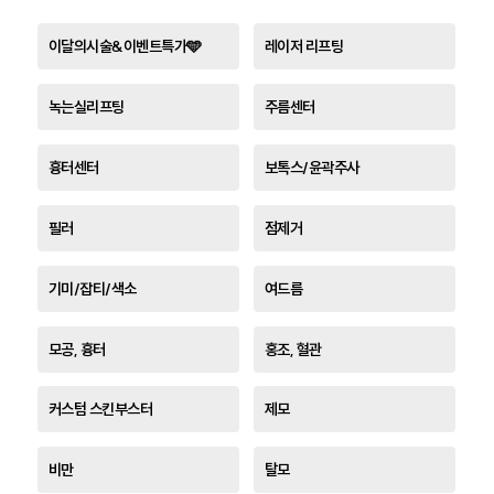
이달의시술&이벤트특가🩵
레이저 리프팅
녹는실리프팅
주름센터
흉터센터
보톡스/윤곽주사
필러
점제거
기미/잡티/색소
여드름
모공, 흉터
홍조, 혈관
커스텀 스킨부스터
제모
비만
탈모