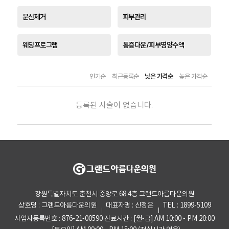
문신제거
피부관리
웨딩프로그램
통증다운/피부영양수액
인기순
최근등록순
낮은 가격순
높은 가격순
등록된 시술이 없습니다.
강원특별자치도 춘천시 중앙로 68 4층 그랜드아름다운의원
상호명 : 그랜드아름다운의원
대표자명 : 신정은
TEL : 1899-5109
사업자등록번호 : 876-21-00590
진료시간 : [월-금] AM 10:00 - PM 20:00