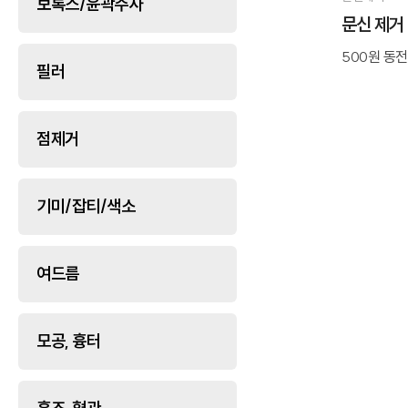
보톡스/윤곽주사
문신 제거
500원 동
필러
점제거
기미/잡티/색소
여드름
모공, 흉터