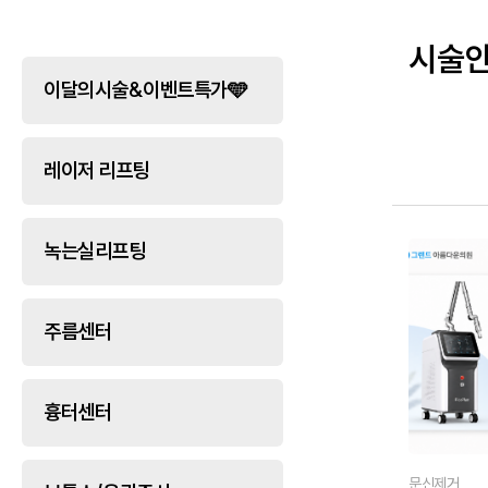
시술
이달의시술&이벤트특가🩵
레이저 리프팅
녹는실리프팅
주름센터
흉터센터
문신제거