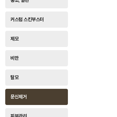
홍조, 혈관
커스텀 스킨부스터
제모
비만
탈모
문신제거
피부관리