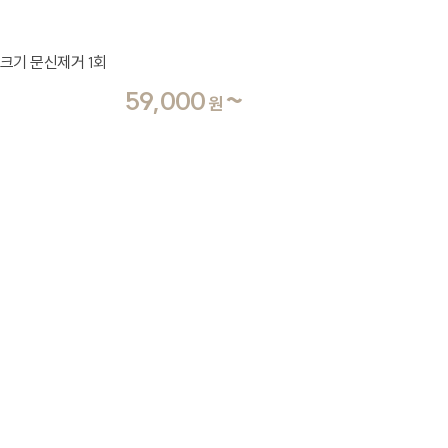
전크기 문신제거 1회
59,000
~
원