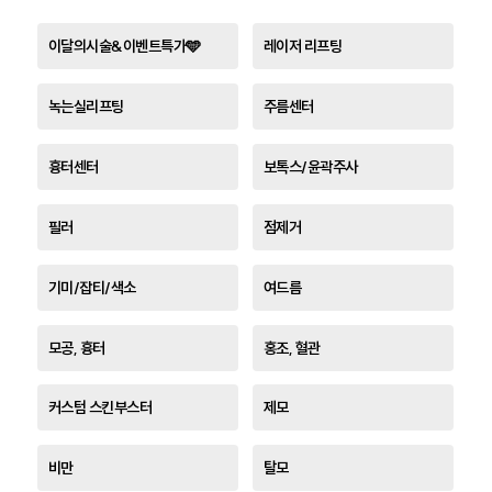
이달의시술&이벤트특가🩵
레이저 리프팅
녹는실리프팅
주름센터
흉터센터
보톡스/윤곽주사
필러
점제거
기미/잡티/색소
여드름
모공, 흉터
홍조, 혈관
커스텀 스킨부스터
제모
비만
탈모