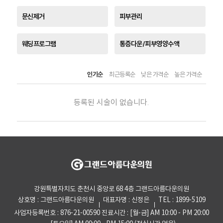
문신제거
피부관리
웨딩프로그램
통증다운/피부영양수액
인기순
최근등록순
낮은 가격순
높은 가격순
등록된 시술이 없습니다.
강원특별자치도 춘천시 중앙로 68 4층 그랜드아름다운의원
상호명 : 그랜드아름다운의원
대표자명 : 신정은
TEL : 1899-5109
사업자등록번호 : 876-21-00590
진료시간 : [월-금] AM 10:00 - PM 20:00