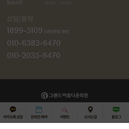
점심시간
13:00 - 14:00
상담/문의
1899-5109
(내선번호 4번)
010-6383-6470
010-2035-6470
강원특별자치도 춘천시 중앙로 68 4층 그랜드아름다운의원
상호명 : 그랜드아름다운의원
대표자명 : 신정은
TEL : 1899-5109
카카오톡 상담
온라인 예약
이벤트
오시는길
블로그
사업자등록번호 : 876-21-00590
진료시간 : [월-금] AM 10:00 - PM 20:00