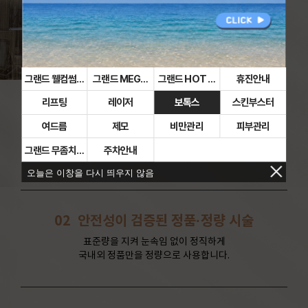
그랜드 웰컴썸머 이벤트
그랜드 MEGA HOT DEAL 이벤트
그랜드 HOT DEAL 이벤트
휴진안내
리프팅
레이저
보톡스
스킨부스터
01
비수술적인 항노화 시술
여드름
제모
비만관리
피부관리
빠르고 간편한 시술로 일상생활로 빠른 복귀가 가능하게 하기 위해
그랜드만의 독자적인 비수술
그랜드 무좀치료
주차안내
의료 시스템을 구축하고 있습니다.
오늘은 이창을 다시 띄우지 않음
02
안전성이 검증된 정품·정량 시술
표준량을 지켜 눈속임 없이 정직하게
국내외 정품만을 정량으로 사용합니다.