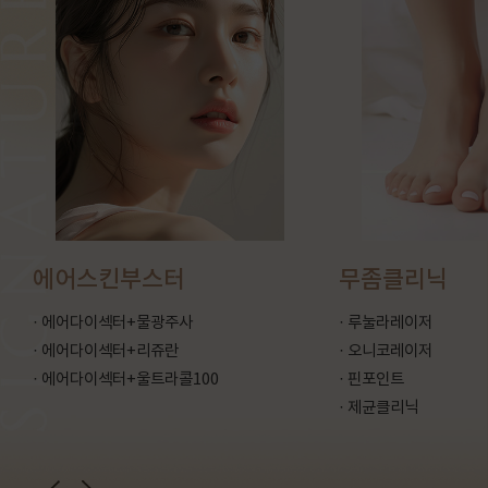
무좀클리닉
실리프
깊은주
· 루눌라레이저
· 오니코레이저
· 쥬브젠 
· 핀포인트
· 페이스 
· 제균클리닉
· 특수부위
· 볼륨 실