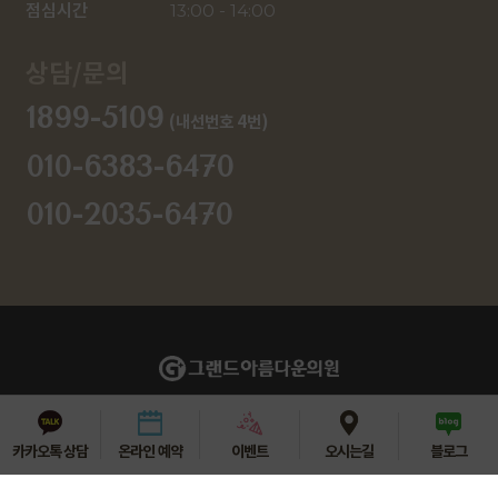
점심시간
13:00 - 14:00
상담/문의
1899-5109
(내선번호 4번)
010-6383-6470
010-2035-6470
강원특별자치도 춘천시 중앙로 68 4층 그랜드아름다운의원
상호명 : 그랜드아름다운의원
대표자명 : 신정은
TEL : 1899-5109
카카오톡 상담
온라인 예약
이벤트
오시는길
블로그
사업자등록번호 : 876-21-00590
진료시간 : [월-금] AM 10:00 - PM 20:00