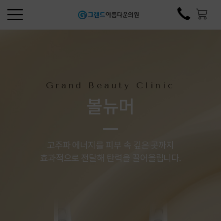
Grand Beauty Clinic
포텐자